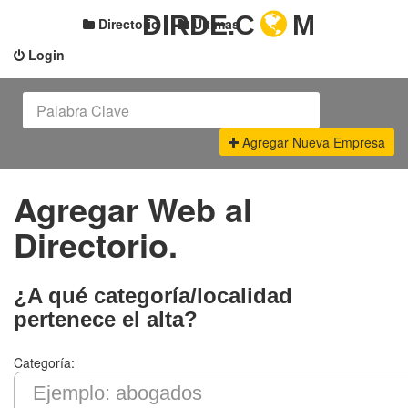
DIRDE.C
M
Directorio
Últimas
Login
Agregar Nueva Empresa
Agregar Web al
Directorio.
¿A qué categoría/localidad
pertenece el alta?
Categoría: