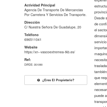
Actividad Principal
estructu
Agencia De Transporte De Mercancias
provinci
Por Carretera Y Servicios De Transporte.
Desde s
Dirección
de confi
C/ Nuestra Señora De Guadalupe, 20
el secto
Teléfono
dimensio
696511041
servicio
Website
importa
https://xn--vascoextremea-tkb.es/
maquina
Ref:
necesit
DIRDE: 351090
traslada
también 
que requ
¿eres El Propietario?
element
necesari
puede at
transpo