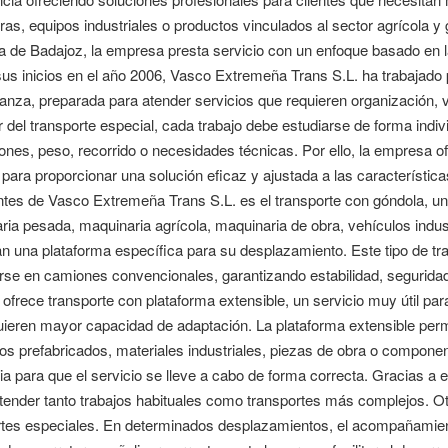
ras, equipos industriales o productos vinculados al sector agrícola y
a de Badajoz, la empresa presta servicio con un enfoque basado en la
us inicios en el año 2006, Vasco Extremeña Trans S.L. ha trabajado
anza, preparada para atender servicios que requieren organización, 
r del transporte especial, cada trabajo debe estudiarse de forma indi
nes, peso, recorrido o necesidades técnicas. Por ello, la empresa ofr
 para proporcionar una solución eficaz y ajustada a las característic
ntes de Vasco Extremeña Trans S.L. es el transporte con góndola, un
ria pesada, maquinaria agrícola, maquinaria de obra, vehículos indu
an una plataforma específica para su desplazamiento. Este tipo de 
rse en camiones convencionales, garantizando estabilidad, seguridad
ofrece transporte con plataforma extensible, un servicio muy útil pa
ieren mayor capacidad de adaptación. La plataforma extensible permi
os prefabricados, materiales industriales, piezas de obra o compone
a para que el servicio se lleve a cabo de forma correcta. Gracias a
ender tanto trabajos habituales como transportes más complejos. Otr
rtes especiales. En determinados desplazamientos, el acompañamient