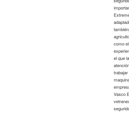
segurida
importa
Extreme
adaptado
también 
agricult
como el 
experien
el que l
atenció
trabaja
maquinar
empresa
Vasco E
vetrane
segurida