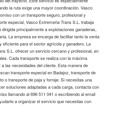
llo del trayecto. Este servicio es especialmente
ndo la ruta exige una mayor coordinación. Vasco
iso con un transporte seguro, profesional y
orte especial, Vasco Extremeña Trans S.L. trabaja
tá dirigida principalmente a explotaciones ganaderas,
aria. La empresa se encarga de facilitar tanto la venta
 eficiente para el sector agrícola y ganadero. La
s S.L. ofrecer un servicio cercano y profesional, en
ales. Cada transporte se realiza con la máxima
 a las necesidades del cliente. Esta manera de
scan transporte especial en Badajoz, transporte de
o o transporte de paja y forraje. Si necesitas una
ecer soluciones adaptadas a cada carga, contacta con
so llamando al 696 511 041 o escribiendo al email
udarte a organizar el servicio que necesitas con