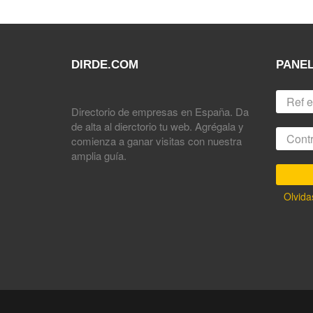
DIRDE.COM
PANEL
Directorio de empresas en España. Da
de alta al dierctorio tu web. Agrégala y
comienza a ganar visitas con nuestra
amplia guía.
Olvida