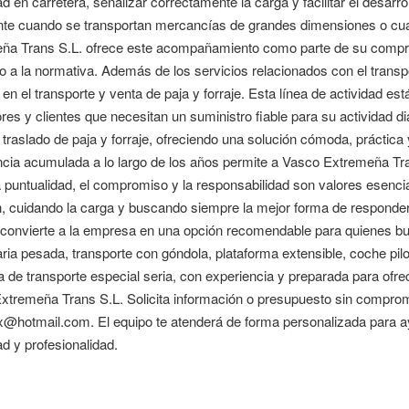
d en carretera, señalizar correctamente la carga y facilitar el desarro
nte cuando se transportan mercancías de grandes dimensiones o cua
ña Trans S.L. ofrece este acompañamiento como parte de su comprom
 a la normativa. Además de los servicios relacionados con el transp
en el transporte y venta de paja y forraje. Esta línea de actividad es
ores y clientes que necesitan un suministro fiable para su actividad di
traslado de paja y forraje, ofreciendo una solución cómoda, práctica y
cia acumulada a lo largo de los años permite a Vasco Extremeña Tran
a puntualidad, el compromiso y la responsabilidad son valores esenci
n, cuidando la carga y buscando siempre la mejor forma de responder
r convierte a la empresa en una opción recomendable para quienes bu
ia pesada, transporte con góndola, plataforma extensible, coche pilot
 de transporte especial seria, con experiencia y preparada para ofr
xtremeña Trans S.L. Solicita información o presupuesto sin compromi
x@hotmail.com. El equipo te atenderá de forma personalizada para ay
d y profesionalidad.