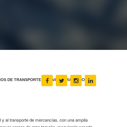
OS DE TRANSPORTE., SALVATIERRA DE LOS
 y al transporte de mercancías, con una amplia
n mover cargas de gran tamaño, maquinaria pesada,