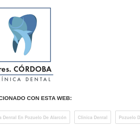
CIONADO CON ESTA WEB:
a Dental En Pozuelo De Alarcón
Clinica Dental
Pozuelo D