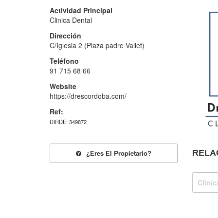
Actividad Principal
Clinica Dental
Dirección
C/Iglesia 2 (Plaza padre Vallet)
Teléfono
91 715 68 66
Website
https://drescordoba.com/
Ref:
DIRDE: 349872
RELA
¿eres El Propietario?
Clinic