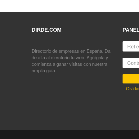
DIRDE.COM
PANEL
Directorio de empresas en España. Da
de alta al dierctorio tu web. Agrégala y
comienza a ganar visitas con nuestra
amplia guía.
Olvida