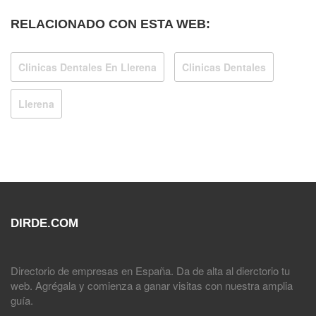
RELACIONADO CON ESTA WEB:
Clinicas Dentales En Llerena
Clinicas Dentales
Llerena
DIRDE.COM
Directorio de empresas en España. Da de alta al dierctorio tu
web. Agrégala y comienza a ganar visitas con nuestra amplia
guía.