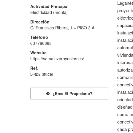
Leganés
Actividad Principal
proyect
Electricidad (montaj
eléctric
Dirección
capacida
C/ Francisco Ribera, 1 – PISO 3 A.
instalac
Teléfono
instalac
637766868
automati
Website
vivienda
https://samaluzproyectos.es/
interesa
Ref:
autoriz
DIRDE: 351036
comunic
conectiv
instalac
¿eres El Propietario?
orientad
diseñada
como un
conectiv
cada pro