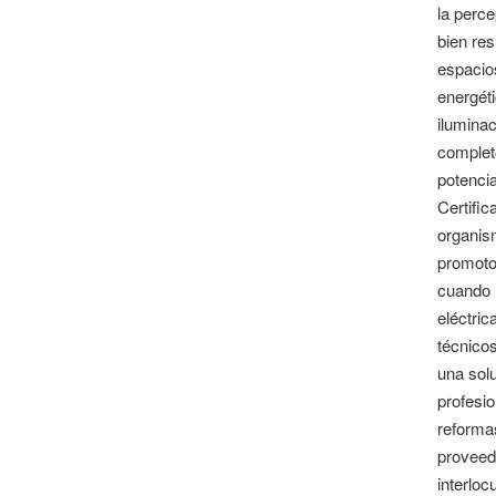
la perce
bien res
espacios
energét
iluminac
completo
potencia
Certific
organism
promoto
cuando u
eléctri
técnicos
una solu
profesio
reformas
proveedo
interloc