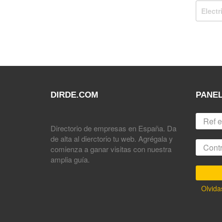
Elect
DIRDE.COM
PANEL
Directorio de empresas en España. Da
de alta al dierctorio tu web. Agrégala y
comienza a ganar visitas con nuestra
amplia guía.
Olvida