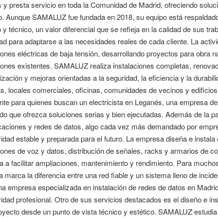
 y presta servicio en toda la Comunidad de Madrid, ofreciendo soluc
o. Aunque SAMALUZ fue fundada en 2018, su equipo está respaldado 
o y técnico, un valor diferencial que se refleja en la calidad de sus t
d para adaptarse a las necesidades reales de cada cliente. La activi
iones eléctricas de baja tensión, desarrollando proyectos para obra
iones existentes. SAMALUZ realiza instalaciones completas, renovaci
zación y mejoras orientadas a la seguridad, la eficiencia y la durabil
s, locales comerciales, oficinas, comunidades de vecinos y edificios
nte para quienes buscan un electricista en Leganés, una empresa de i
ado que ofrezca soluciones serias y bien ejecutadas. Además de la p
aciones y redes de datos, algo cada vez más demandado por empresa
idad estable y preparada para el futuro. La empresa diseña e instala
iones de voz y datos, distribución de señales, racks y armarios de 
a a facilitar ampliaciones, mantenimiento y rendimiento. Para muchos 
 marca la diferencia entre una red fiable y un sistema lleno de inc
a empresa especializada en instalación de redes de datos en Madrid
idad profesional. Otro de sus servicios destacados es el diseño e inst
yecto desde un punto de vista técnico y estético. SAMALUZ estudia el