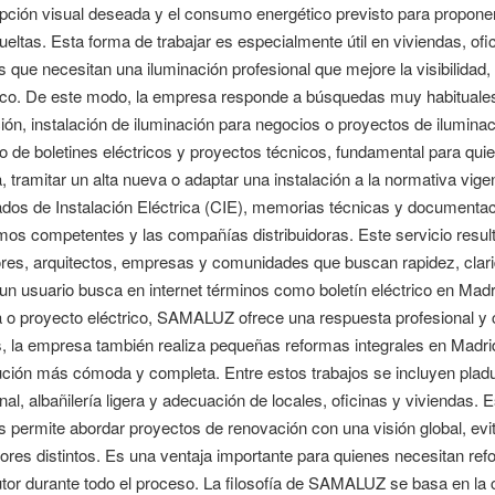
pción visual deseada y el consumo energético previsto para proponer
ueltas. Esta forma de trabajar es especialmente útil en viviendas, 
 que necesitan una iluminación profesional que mejore la visibilidad
ico. De este modo, la empresa responde a búsquedas muy habituale
ión, instalación de iluminación para negocios o proyectos de ilumin
 de boletines eléctricos y proyectos técnicos, fundamental para quien
, tramitar un alta nueva o adaptar una instalación a la normativa vige
ados de Instalación Eléctrica (CIE), memorias técnicas y documentaci
os competentes y las compañías distribuidoras. Este servicio result
res, arquitectos, empresas y comunidades que buscan rapidez, clarid
n usuario busca en internet términos como boletín eléctrico en Madrid,
ca o proyecto eléctrico, SAMALUZ ofrece una respuesta profesional 
, la empresa también realiza pequeñas reformas integrales en Madrid, c
ción más cómoda y completa. Entre estos trabajos se incluyen pladur
nal, albañilería ligera y adecuación de locales, oficinas y viviendas.
 permite abordar proyectos de renovación con una visión global, evi
res distintos. Es una ventaja importante para quienes necesitan ref
utor durante todo el proceso. La filosofía de SAMALUZ se basa en la 