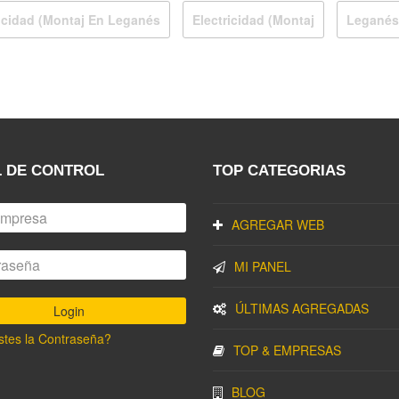
ricidad (montaj En Leganés
Electricidad (montaj
Leganés
 DE CONTROL
TOP CATEGORIAS
AGREGAR WEB
MI PANEL
ÚLTIMAS AGREGADAS
stes la Contraseña?
TOP & EMPRESAS
BLOG