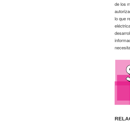
de los 
autoriz
lo que 
eléctri
desarro
informac
necesit
RELA