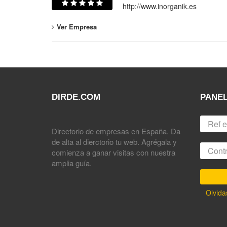
http://www.inorganik.es
Ver Empresa
DIRDE.COM
PANEL
Directorio de empresas en España. Da
de alta al dierctorio tu web. Agrégala y
comienza a ganar visitas con nuestra
amplia guía.
Olvida