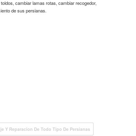
s, toldos, cambiar lamas rotas, cambiar recogedor,
iento de sus persianas.
je Y Reparacion De Todo Tipo De Persianas