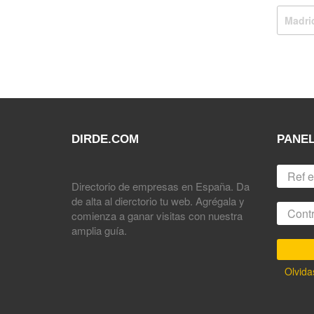
Madri
DIRDE.COM
PANEL
Directorio de empresas en España. Da
de alta al dierctorio tu web. Agrégala y
comienza a ganar visitas con nuestra
amplia guía.
Olvida