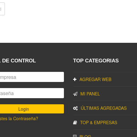
d
 DE CONTROL
TOP CATEGORIAS
AGREGAR WEB
MI PANEL
ÚLTIMAS AGREGADAS
stes la Contraseña?
TOP & EMPRESAS
BLOG