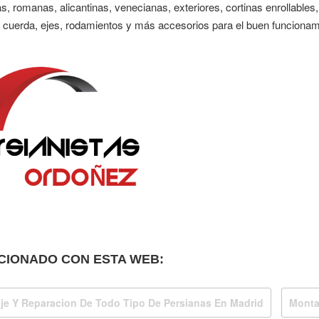
as, romanas, alicantinas, venecianas, exteriores, cortinas enrollable
 cuerda, ejes, rodamientos y más accesorios para el buen funcionam
CIONADO CON ESTA WEB:
je Y Reparacion De Todo Tipo De Persianas En Madrid
Monta