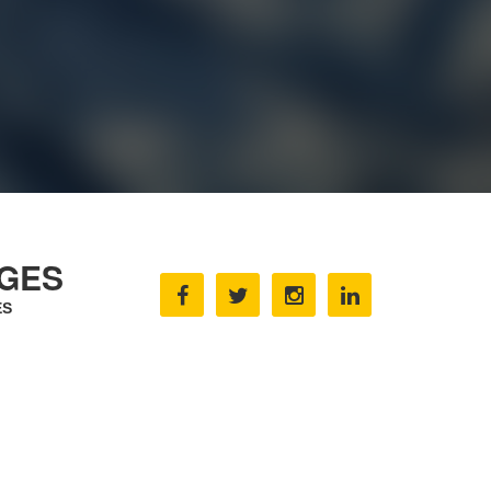
AGES
ES