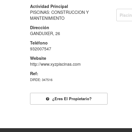
Actividad Principal
PISCINAS: CONSTRUCCION Y
Pisci
MANTENIMIENTO
Dirección
GANDUXER, 26
Teléfono
932007547
Website
http://www.xyzpiscinas.com
Ref:
DIRDE: 347516
¿eres El Propietario?