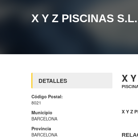
X Y Z PISCINAS S.
X Y
DETALLES
PISCIN
Código Postal:
8021
X Y Z 
Municipio
BARCELONA
Provincia
BARCELONA
RELA