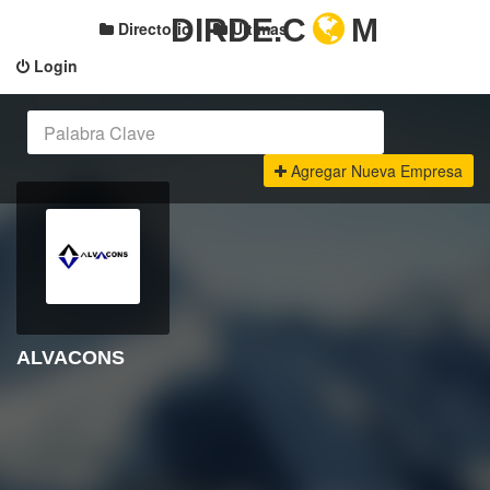
DIRDE.C
M
Directorio
Últimas
Login
Agregar Nueva Empresa
ALVACONS